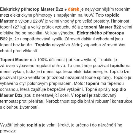
Elektrický přímotop Master B22 +
dárek
je nejvýkonnějším topením
mezi elektrickými přímotopy s napájením na 400V. Toto
topidlo
Master
o výkonu 22kW je velmi vhodný pro velké prostory. Hmotnost
topení (27 kg) a velký průtok vzduchu dělá z
topení Master B22
velmi
efektivního pomocníka. Velkou výhodou
Elektrického přímotopu
B22
je, že nespotřebovává kyslík. Zároveň dalšími výhodami jsou
topení bez kouře.
Topidlo
nevydává žádný zápach a zároveň Vás
chrání před vlhkostí.
Topení Master
má 100% účinnost ( příkon= výkon). Topidlo je
zároveň vybaveno regulací ohřevu. To umožňuje používat
topidlo
na
menší výkon, tudíž je i menší spotřeba elektrické energie. Topidlo lze
používat i jako ventilator (možnost nezapínat topné spirály). Topidlo je
vybaveno čtyř-polohovým přepínačem. Motor
topení
má tepelnou
ochranou, která zajišťuje bezpečné vytápění. Topné spirály
topidlo
Master B22
jsou z nerezavějící oceli. V
topení
je zabudovaný
termostat proti přehřátí. Nerozbitnost topidla brání robustní konstrukce
s dlouhou životností.
Využití tohoto
topidla
je velmi široké, je určeno i do náročnějšího
provozu: