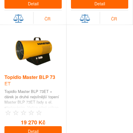
Detail
Detail
ČR
ČR
Topidlo Master BLP 73
ET
Topidlo Master BLP 73ET +
dárek je druhé nejsilnější topení
Master BLP 73ET řady s el.
startováním. Velice silný výkon
69kW je…
19 270 Kč
Detail