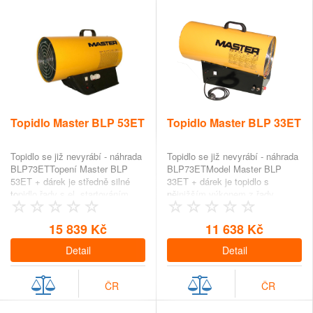
Topidlo Master BLP 53ET
Topidlo Master BLP 33ET
Topidlo se již nevyrábí - náhrada
Topidlo se již nevyrábí - náhrada
BLP73ETTopení Master BLP
BLP73ETModel Master BLP
53ET + dárek je středně silné
33ET + dárek je topidlo s
topidlo řady s el. startováním.
nějnižším výkonem z řady
Velice silný v…
plynového topení …
15 839 Kč
11 638 Kč
Detail
Detail
ČR
ČR