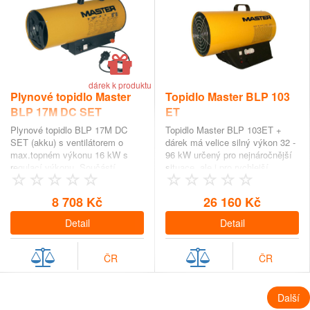
dárek k produktu
Plynové topidlo Master
Topidlo Master BLP 103
BLP 17M DC SET
ET
Plynové topidlo BLP 17M DC
Topidlo Master BLP 103ET +
SET (akku) s ventilátorem o
dárek má velice silný výkon 32 -
max.topném výkonu 16 kW s
96 kW určený pro nejnáročnější
regulací výkonu. Součástí
situace, ale i pro rychlejší
dodávky topidla Master…
vytopen…
8 708 Kč
26 160 Kč
Detail
Detail
ČR
ČR
Další