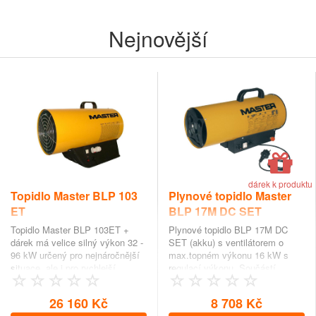
Nejnovější
dárek k produktu
Topidlo Master BLP 103
Plynové topidlo Master
ET
BLP 17M DC SET
Topidlo Master BLP 103ET +
Plynové topidlo BLP 17M DC
dárek má velice silný výkon 32 -
SET (akku) s ventilátorem o
96 kW určený pro nejnáročnější
max.topném výkonu 16 kW s
situace, ale i pro rychlejší
regulací výkonu. Součástí
vytopen…
dodávky topidla Master…
26 160 Kč
8 708 Kč