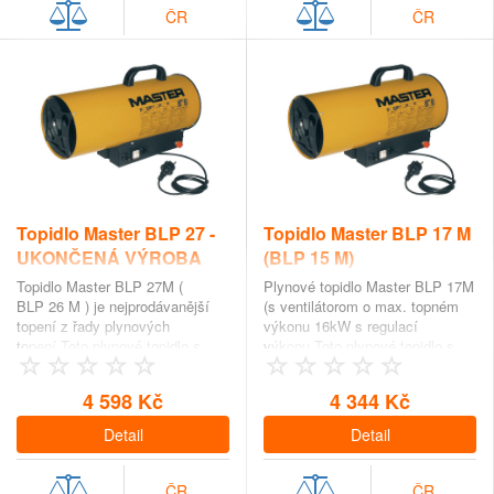
ČR
ČR
Topidlo Master BLP 27 -
Topidlo Master BLP 17 M
UKONČENÁ VÝROBA
(BLP 15 M)
Topidlo Master BLP 27M (
Plynové topidlo Master BLP 17M
BLP 26 M ) je nejprodávanější
(s ventilátorom o max. topném
topení z řady plynových
výkonu 16kW s regulací
topení.Toto plynové topidlo s
výkonu.Toto plynové topidlo s
ručním piezo zapalov…
ručním piezo zapalován…
4 598 Kč
4 344 Kč
Detail
Detail
ČR
ČR