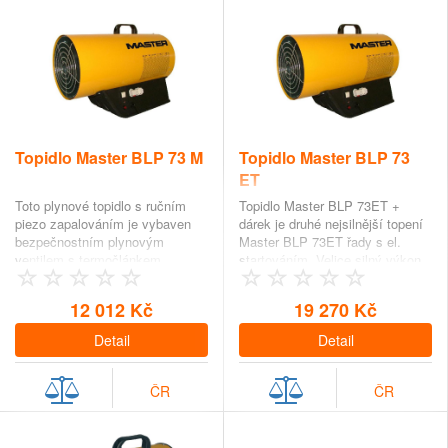
Topidlo Master BLP 73 M
Topidlo Master BLP 73
ET
Toto plynové topidlo s ručním
Topidlo Master BLP 73ET +
piezo zapalováním je vybaven
dárek je druhé nejsilnější topení
bezpečnostním plynovým
Master BLP 73ET řady s el.
ventilem s termočlánkem,
startováním. Velice silný výkon
elektro-ventilem a motorem s
69kW je…
tepelnou…
12 012 Kč
19 270 Kč
Detail
Detail
ČR
ČR