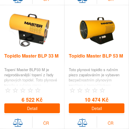
Topidlo Master BLP 33 M
Topidlo Master BLP 53 M
Topení Master BLP33 M je
Toto plynové topidlo s ručním
nejprodávanější topení z řady
piezo zapalováním je vybaven
plynových topidel. Toto plynové
bezpečnostním plynovým
topidlo s ručním piezo
ventilem s termočlánkem,
zapalováním je…
elektro-ventilem a motorem s
tepelnou…
6 522 Kč
10 474 Kč
Detail
Detail
ČR
ČR