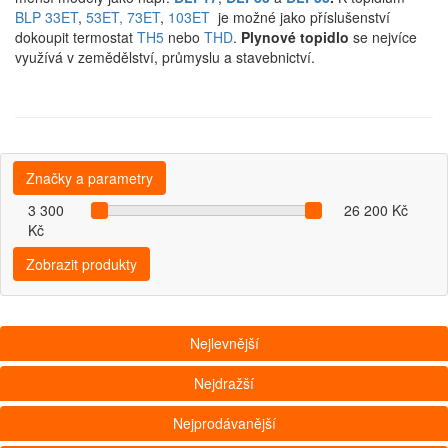
BLP 33ET
,
53ET,
73ET
,
103ET
je možné jako příslušenství
dokoupit termostat
TH5
nebo
THD
.
Plynové topidlo
se nejvíce
využívá v zemědělství, průmyslu a stavebnictví.
Značky a parametry
3 300
26 200 Kč
Kč
Zobrazit produkty
Nejlevnější
Nejdražší
Nejprodávanější