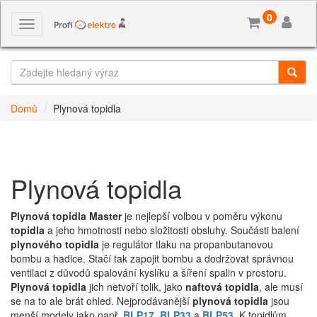
0
Toggle
navigation
Domů
Plynová topidla
Plynová topidla
Plynová topidla Master
je nejlepší volbou v poměru výkonu
topidla
a jeho hmotnosti nebo složitosti obsluhy. Součásti balení
plynového topidla
je regulátor tlaku na propanbutanovou
bombu a hadice. Stačí tak zapojit bombu a dodržovat správnou
ventilaci z důvodů spalování kyslíku a šíření spalin v prostoru.
Plynová topidla
jich netvoří tolik, jako
naftová topidla
, ale musí
se na to ale brát ohled. Nejprodávanější
plynová topidla
jsou
menší modely jako např.
BLP17
,
BLP33
a
BLP53
.
K topidlům